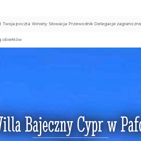
t
Twoja poczta
Winiety
Słowacja
Przewodnik
Delegacje zagraniczn
g obiektów
illa Bajeczny Cypr w Paf