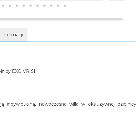
 informacji
elnicy EXO VRISI.
ą indywidualną, nowoczesna willa w eksluzywnej dzielnicy