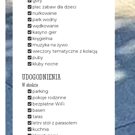
góry
plac zabaw dla dzieci
nurkowanie
park wodny
wędkowanie
kasyno gier
kręgielnia
muzyka na żywo
wieczory tematyczne z kolacją
puby
kluby nocne
UDOGODNIENIA
W obiekcie
parking
pokoje rodzinne
bezpłatne WiFi
basen
taras
letni stół z parasolem
kuchnia