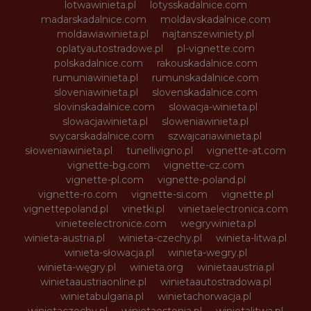
lotwawinieta.pl
lotysskadalnice.com
madarskadalnice.com
moldavskadalnice.com
moldawiawinieta.pl
najtanszewiniety.pl
oplatyautostradowe.pl
pl-vignette.com
polskadalnice.com
rakouskadalnice.com
rumuniawinieta.pl
rumunskadalnice.com
sloveniawinieta.pl
slovenskadalnice.com
slovinskadalnice.com
slowacja-winieta.pl
slowacjawinieta.pl
sloweniawinieta.pl
svycarskadalnice.com
szwajcariawinieta.pl
słoweniawinieta.pl
tunellivigno.pl
vignette-at.com
vignette-bg.com
vignette-cz.com
vignette-pl.com
vignette-poland.pl
vignette-ro.com
vignette-si.com
vignette.pl
vignettepoland.pl
vinetki.pl
vinietaelectronica.com
vinieteelectronice.com
wegrywinieta.pl
winieta-austria.pl
winieta-czechy.pl
winieta-litwa.pl
winieta-słowacja.pl
winieta-wegry.pl
winieta-węgry.pl
winieta.org
winietaaustria.pl
winietaaustriaonline.pl
winietaautostradowa.pl
winietabulgaria.pl
winietachorwacja.pl