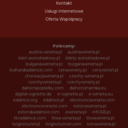
Kontakt
Usługi Internetowe
Oferta Współpracy
Polecamy:
austria-winieta.pl
austriawinieta.pl
bilet-autostradowy.pl
bilety-autostradowe.pl
bulgariawienieta.pl
bulgariawinieta.pl
bulharskadalnice.com
cenawiniety.pl
cenywiniet.pl
chorwacjawinieta.pl
czechy-winieta.pl
czechywinieta.pl
czechywiniety.pl
dalnicnipoplatky.com
dalnicniznamka.eu
digital-vignette.de
e-vignette.pl
e-winieta.eu
edalnice.org
edalnice.pl
electronicavinieta.com
electroniceviniete.com
estoniawinieta.pl
estonskadalnice.com
ewinieta.pl
info365.pl
litvadalnice.com
litwa-winieta.pl
litwawinieta.pl
livignotunel.pl
livignotunnel.com
lotvawinieta.pl