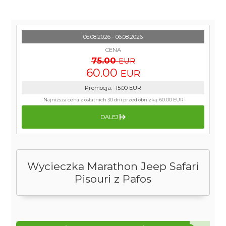
06.08.2026 - 06.08.2026
CENA
75.00
EUR
60.00
EUR
Promocja
:
-15.00
EUR
Najniższa cena z ostatnich 30 dni przed obniżką:
60.00 EUR
DALEJ
Wycieczka Marathon Jeep Safari
Pisouri z Pafos