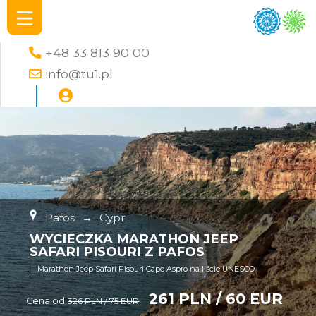
+48 33 813 90 00
info@tu1.pl
Pafos
→
Cypr
WYCIECZKA MARATHON JEEP
SAFARI PISOURI Z PAFOS
Marathon Jeep Safari Pisouri Cape Aspro na liście UNESCO
261 PLN / 60 EUR
Cena od
326 PLN / 75 EUR