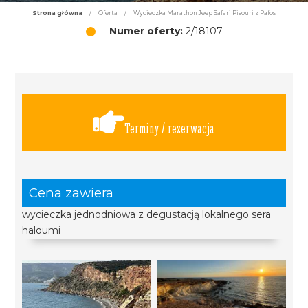
Strona główna
/
Oferta
/
Wycieczka Marathon Jeep Safari Pisouri z Pafos
Numer oferty:
2/18107
Terminy / rezerwacja
Cena zawiera
wycieczka jednodniowa z degustacją lokalnego sera
haloumi