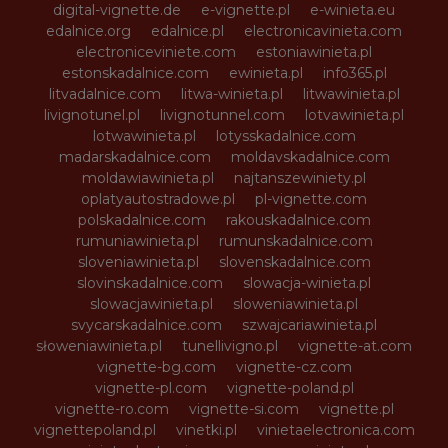
digital-vignette.de
e-vignette.pl
e-winieta.eu
edalnice.org
edalnice.pl
electronicavinieta.com
electroniceviniete.com
estoniawinieta.pl
estonskadalnice.com
ewinieta.pl
info365.pl
litvadalnice.com
litwa-winieta.pl
litwawinieta.pl
livignotunel.pl
livignotunnel.com
lotvawinieta.pl
lotwawinieta.pl
lotysskadalnice.com
madarskadalnice.com
moldavskadalnice.com
moldawiawinieta.pl
najtanszewiniety.pl
oplatyautostradowe.pl
pl-vignette.com
polskadalnice.com
rakouskadalnice.com
rumuniawinieta.pl
rumunskadalnice.com
sloveniawinieta.pl
slovenskadalnice.com
slovinskadalnice.com
slowacja-winieta.pl
slowacjawinieta.pl
sloweniawinieta.pl
svycarskadalnice.com
szwajcariawinieta.pl
słoweniawinieta.pl
tunellivigno.pl
vignette-at.com
vignette-bg.com
vignette-cz.com
vignette-pl.com
vignette-poland.pl
vignette-ro.com
vignette-si.com
vignette.pl
vignettepoland.pl
vinetki.pl
vinietaelectronica.com