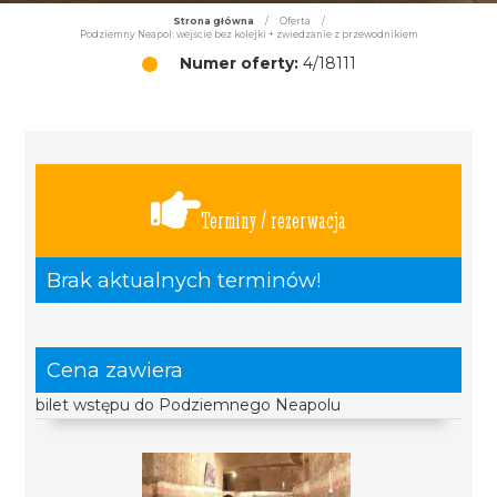
Strona główna
/
Oferta
/
Podziemny Neapol: wejście bez kolejki + zwiedzanie z przewodnikiem
Numer oferty:
4/18111
Terminy / rezerwacja
Brak aktualnych terminów!
Cena zawiera
bilet wstępu do Podziemnego Neapolu