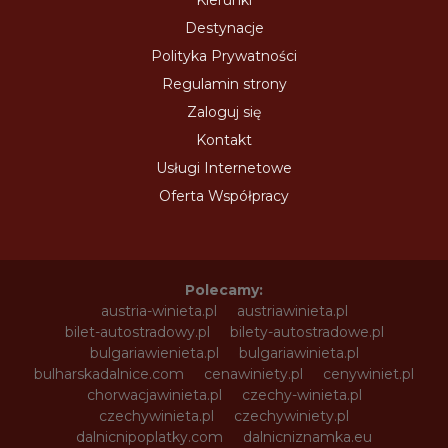
Kierunki
Destynacje
Polityka Prywatności
Regulamin strony
Zaloguj się
Kontakt
Usługi Internetowe
Oferta Współpracy
Polecamy:
austria-winieta.pl
austriawinieta.pl
bilet-autostradowy.pl
bilety-autostradowe.pl
bulgariawienieta.pl
bulgariawinieta.pl
bulharskadalnice.com
cenawiniety.pl
cenywiniet.pl
chorwacjawinieta.pl
czechy-winieta.pl
czechywinieta.pl
czechywiniety.pl
dalnicnipoplatky.com
dalnicniznamka.eu