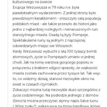
kulturowego na świecie
Erupcja Wezuwiusza w 79 roku n.e. była
paradoksalnym wydarzeniem. Z jednej strony było
prawdziwym kataklizmem - zniszczyło całą populację
pobliskich miast - ale także przeszło do historii jako
jedno z najbardziej rozległych i nienaruszonych ruin
starożytnego miasta. Osadą tą były Pompeje.
Spektakularne ruiny są jednym z najczęściej
odwiedzanych miejsc we Włoszech.
Kiedy Wezuwiusz wybuchł z siłą 100 tysięcy bomb
atomowych, życie w Pompejach umarło w jednej
chwili. Jak na ironię warstwa gorącego popiołu w
połączeniu z brakiem wilgoci sprawiły, że większość
miasta została zachowana przez tysiące lat. Tak więc
to, co widzimy dzisiaj, stanowi niezwykłe okno na
świat w czasach rzymskich.
Zobaczyć można tutaj niezwykle dużo szczegółów z
życia codziennego. Na podłodze jednego z domów
(Sirico's) można przeczytać słynny napis Salve lucru
(„Witaj zysku"), wskazujące na firmę handlową, której