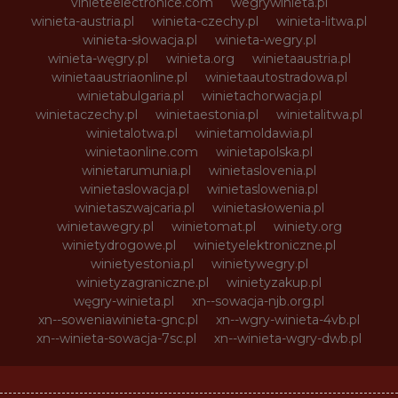
vinieteelectronice.com
wegrywinieta.pl
winieta-austria.pl
winieta-czechy.pl
winieta-litwa.pl
winieta-słowacja.pl
winieta-wegry.pl
winieta-węgry.pl
winieta.org
winietaaustria.pl
winietaaustriaonline.pl
winietaautostradowa.pl
winietabulgaria.pl
winietachorwacja.pl
winietaczechy.pl
winietaestonia.pl
winietalitwa.pl
winietalotwa.pl
winietamoldawia.pl
winietaonline.com
winietapolska.pl
winietarumunia.pl
winietaslovenia.pl
winietaslowacja.pl
winietaslowenia.pl
winietaszwajcaria.pl
winietasłowenia.pl
winietawegry.pl
winietomat.pl
winiety.org
winietydrogowe.pl
winietyelektroniczne.pl
winietyestonia.pl
winietywegry.pl
winietyzagraniczne.pl
winietyzakup.pl
węgry-winieta.pl
xn--sowacja-njb.org.pl
xn--soweniawinieta-gnc.pl
xn--wgry-winieta-4vb.pl
xn--winieta-sowacja-7sc.pl
xn--winieta-wgry-dwb.pl