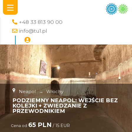
+48 33 813 90 00
info@tu1.pl
Neapol
→
Włochy
PODZIEMNY NEAPOL: WEJŚCIE BEZ
KOLEJKI + ZWIEDZANIE Z
PRZEWODNIKIEM
65 PLN
/ 15 EUR
Cena od