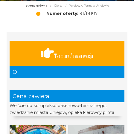
Strona główna
/
Oferta
/
Wycieczka Termy w Uniejowie
Numer oferty:
91/18107
Terminy / rezerwacja
O
Cena zawiera
Wejście do kompleksu basenowo-termalnego,
zwiedzanie miasta Uniejów, opieka kierowcy pilota