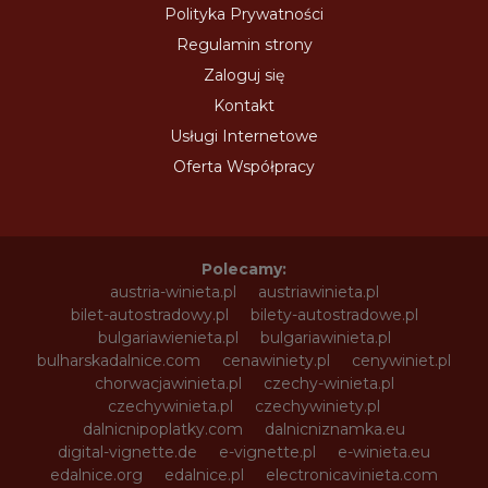
Polityka Prywatności
Regulamin strony
Zaloguj się
Kontakt
Usługi Internetowe
Oferta Współpracy
Polecamy:
austria-winieta.pl
austriawinieta.pl
bilet-autostradowy.pl
bilety-autostradowe.pl
bulgariawienieta.pl
bulgariawinieta.pl
bulharskadalnice.com
cenawiniety.pl
cenywiniet.pl
chorwacjawinieta.pl
czechy-winieta.pl
czechywinieta.pl
czechywiniety.pl
dalnicnipoplatky.com
dalnicniznamka.eu
digital-vignette.de
e-vignette.pl
e-winieta.eu
edalnice.org
edalnice.pl
electronicavinieta.com