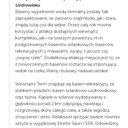
Uzdrowisku
Baseny wypełnione wodą termalną zostały tak
zaprojektowane, że zarówno (naj)młodsi, jak i starsi,
znajdą tutaj coś dla siebie. Przez cały rok można
korzystać z atrakcji dostępnych wewnątrz
kompleksu, jak i na świeżym powietrzu, m.in.
podgrzewanych basenów solankowych, basenów
rekreacyjnych z masażami, wyspy z jacuzzi czy
„rwącej rzeki”. Dodatkową atrakcją miejsca jest to, że
z nowoczesnych basenów roztacza się imponujący
widok na rzekę Wartę i bulwary nadwarciańskie.
Wewnątrz Term znajduje się basen rekreacyjny ze
statkiem pirackim, basen solankowo-uzdrowiskowy
oraz tężnia. Kąpiele w solance wydobywanej z
głębokości ponad 2 km odprężają, nawilżają i
rozgrzewają skórę całego ciała, a także łagodzą
zmęczenie i stres. Relaksowi sprzyjać będzie również
wizyta w wyjątkowej Strefie Saun i SPA. Odwiedziny