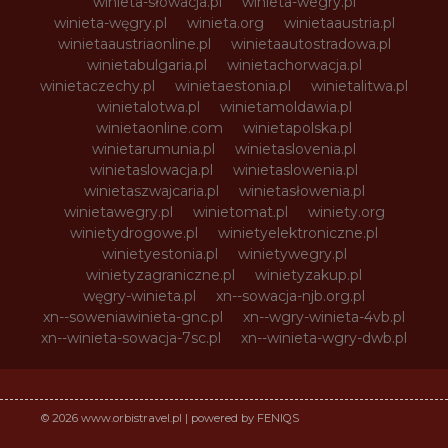
winieta-słowacja.pl
winieta-wegry.pl
winieta-węgry.pl
winieta.org
winietaaustria.pl
winietaaustriaonline.pl
winietaautostradowa.pl
winietabulgaria.pl
winietachorwacja.pl
winietaczechy.pl
winietaestonia.pl
winietalitwa.pl
winietalotwa.pl
winietamoldawia.pl
winietaonline.com
winietapolska.pl
winietarumunia.pl
winietaslovenia.pl
winietaslowacja.pl
winietaslowenia.pl
winietaszwajcaria.pl
winietasłowenia.pl
winietawegry.pl
winietomat.pl
winiety.org
winietydrogowe.pl
winietyelektroniczne.pl
winietyestonia.pl
winietywegry.pl
winietyzagraniczne.pl
winietyzakup.pl
węgry-winieta.pl
xn--sowacja-njb.org.pl
xn--soweniawinieta-gnc.pl
xn--wgry-winieta-4vb.pl
xn--winieta-sowacja-7sc.pl
xn--winieta-wgry-dwb.pl
© 2026 www.orbistravel.pl | powered by FENIQS