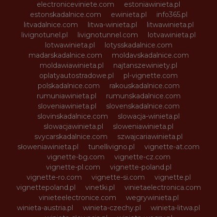
electroniceviniete.com
estoniawinieta.pl
estonskadalnice.com
ewinieta.pl
info365.pl
litvadalnice.com
litwa-winieta.pl
litwawinieta.pl
livignotunel.pl
livignotunnel.com
lotvawinieta.pl
lotwawinieta.pl
lotysskadalnice.com
madarskadalnice.com
moldavskadalnice.com
moldawiawinieta.pl
najtanszewiniety.pl
oplatyautostradowe.pl
pl-vignette.com
polskadalnice.com
rakouskadalnice.com
rumuniawinieta.pl
rumunskadalnice.com
sloveniawinieta.pl
slovenskadalnice.com
slovinskadalnice.com
slowacja-winieta.pl
slowacjawinieta.pl
sloweniawinieta.pl
svycarskadalnice.com
szwajcariawinieta.pl
słoweniawinieta.pl
tunellivigno.pl
vignette-at.com
vignette-bg.com
vignette-cz.com
vignette-pl.com
vignette-poland.pl
vignette-ro.com
vignette-si.com
vignette.pl
vignettepoland.pl
vinetki.pl
vinietaelectronica.com
vinieteelectronice.com
wegrywinieta.pl
winieta-austria.pl
winieta-czechy.pl
winieta-litwa.pl