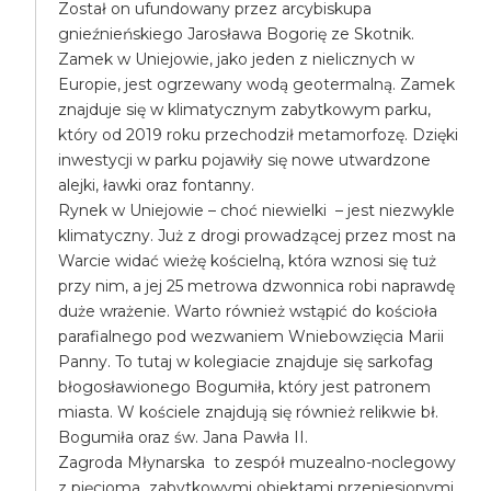
Został on ufundowany przez arcybiskupa
gnieźnieńskiego Jarosława Bogorię ze Skotnik.
Zamek w Uniejowie, jako jeden z nielicznych w
Europie, jest ogrzewany wodą geotermalną. Zamek
znajduje się w klimatycznym zabytkowym parku,
który od 2019 roku przechodził metamorfozę. Dzięki
inwestycji w parku pojawiły się nowe utwardzone
alejki, ławki oraz fontanny.
Rynek w Uniejowie – choć niewielki – jest niezwykle
klimatyczny. Już z drogi prowadzącej przez most na
Warcie widać wieżę kościelną, która wznosi się tuż
przy nim, a jej 25 metrowa dzwonnica robi naprawdę
duże wrażenie. Warto również wstąpić do kościoła
parafialnego pod wezwaniem Wniebowzięcia Marii
Panny. To tutaj w kolegiacie znajduje się sarkofag
błogosławionego Bogumiła, który jest patronem
miasta. W kościele znajdują się również relikwie bł.
Bogumiła oraz św. Jana Pawła II.
Zagroda Młynarska to zespół muzealno-noclegowy
z pięcioma zabytkowymi obiektami przeniesionymi