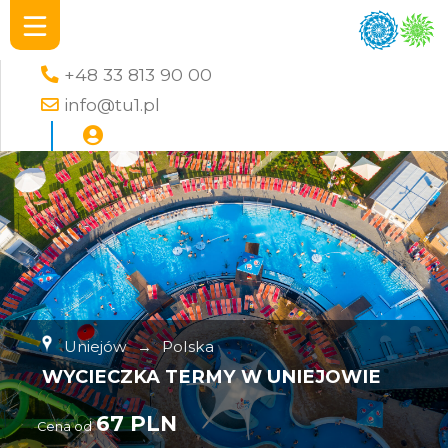
+48 33 813 90 00
info@tu1.pl
Uniejów
→
Polska
WYCIECZKA TERMY W UNIEJOWIE
67 PLN
Cena od