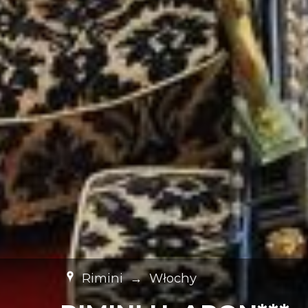
Rimini
→
Włochy