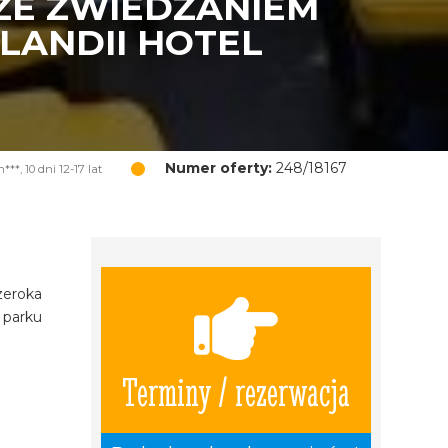
 ZE ZWIEDZANIEM
LANDII HOTEL
Numer oferty:
248/18167
*, 10 dni 12-17 lat
zeroka
 parku
Terminy / rezerwacja