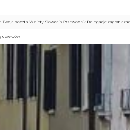
t
Twoja poczta
Winiety
Słowacja
Przewodnik
Delegacje zagraniczn
g obiektów