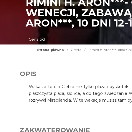
RIMINI H. ARON**
WENECJI, ZABAWĄ 
ARON***, 10 DNI 12-
Cena od
Strona główna
/
Oferta
/
Rimini h. Aron***- obóz Chi
OPIS
Wakacje to dla Ciebie nie tylko plaża i dyskotek
piaszczysta plaża, słońce, a do tego zwiedzanie
rozrywki Mirabilandia. W te wakacje musisz tam by
ZAKWATEROWANIE