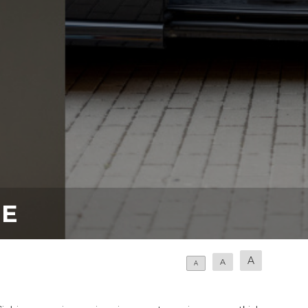
NE
A
A
A