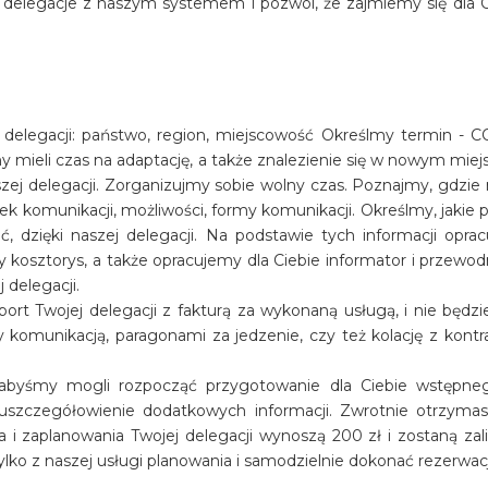
uj delegacje z naszym systemem i pozwól, że zajmiemy się dla
j delegacji: państwo, region, miejscowość Określmy termin 
y mieli czas na adaptację, a także znalezienie się w nowym mi
szej delegacji. Zorganizujmy sobie wolny czas. Poznajmy, gdzi
ek komunikacji, możliwości, formy komunikacji. Określmy, jakie 
, dzięki naszej delegacji. Na podstawie tych informacji oprac
y kosztorys, a także opracujemy dla Ciebie informator i przewod
 delegacji.
port Twojej delegacji z fakturą za wykonaną usługą, i nie będz
dy komunikacją, paragonami za jedzenie, czy też kolację z kon
abyśmy mogli rozpocząć przygotowanie dla Ciebie wstępnego
 uszczegółowienie dodatkowych informacji. Zwrotnie otrzymasz
a i zaplanowania Twojej delegacji wynoszą 200 zł i zostaną za
ylko z naszej usługi planowania i samodzielnie dokonać rezerwacj