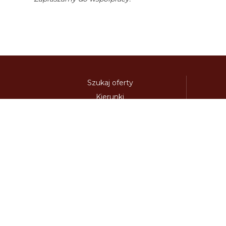
Szukaj oferty
Kierunki
Destynacje
austria-winieta.pl
austriawinieta.pl
bilet-autostr
cenywiniet.pl
chorwacjawinieta.pl
czechy-wi
e-vignette.pl
e-winieta.eu
edalnice.org
edal
info365.pl
litvadalnice.com
litwa-winieta.pl
madarskadalnice.com
moldavskadalnice.c
rakouskadalnice.com
rumuniawinieta.pl
r