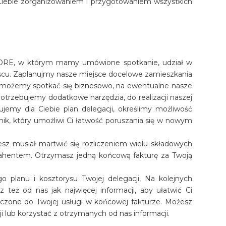
 Ciebie zorganizowaniem i przygotowaniem wszystkich
- CORE, w którym mamy umówione spotkanie, udział w
ejscu. Zaplanujmy nasze miejsce docelowe zamieszkania
e możemy spotkać się biznesowo, na ewentualne nasze
potrzebujemy dodatkowe narzędzia, do realizacji naszej
ujemy dla Ciebie plan delegacji, określimy możliwość
nik, który umożliwi Ci łatwość poruszania się w nowym
iesz musiał martwić się rozliczeniem wielu składowych
trahentem. Otrzymasz jedną końcową fakturę za Twoją
 planu i kosztorysu Twojej delegacji, Na kolejnych
 też od nas jak najwięcej informacji, aby ułatwić Ci
liczone do Twojej usługi w końcowej fakturze. Możesz
i lub korzystać z otrzymanych od nas informacji.