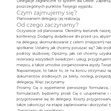
Delegacje zagraniczne to system dla Ciebie. Zaplan
poszczególnych punktów Twojego wyjazdu.
Czym zajmujemy się?
Planowaniem delegacji i jej realizacją.
Od czego zaczynamy?
Oczywiście od planowania. Określmy kierunek nasze
konferencji. Dodajmy dodatkowe dni przed i po, abyśm
na delegacji, skomunikowanie z celem (miejscem) na
spotkanie. Ustalmy jak chcemy poruszać się? Jaki środ
podróży służbowej. Opiszmy, jaki cel chcemy uzyskać
rezerwacji wszystkich świadczeń i usług, przygotujem
miejscu, a także umożliwi zorganizowania asysty Twojej
Najważniejsze, to także to, że na końcu otrzymasz ra
dokumentów źródłowych za: bilety, noclegi, przejaz
delegację. Więc zaczynamy.
Prosimy Cię o wypełnienie pierwszego formularza, 
formularzach, będziemy prosili Cię o uzupełnienie i
przygotowanie się do delegacji. Koszty przygotowani
także zakończyć na etapie zaplanowania i skorzystać t
Zapraszamy do współpracy.