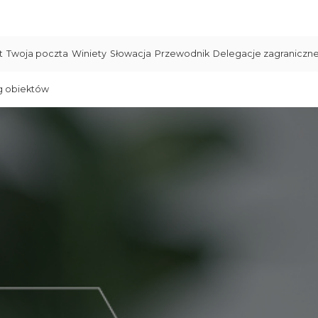
t
Twoja poczta
Winiety
Słowacja
Przewodnik
Delegacje zagraniczn
g obiektów