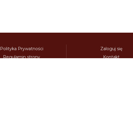
Polityka Prywatności
Zaloguj się
Regulamin strony
Kontakt
Polecamy:
adowy.pl
bilety-autostradowe.pl
bulgariawienieta.pl
bulgari
nieta.pl
czechywinieta.pl
czechywiniety.pl
dalnicnipoplat
nice.pl
electronicavinieta.com
electroniceviniete.com
esto
litwawinieta.pl
livignotunel.pl
livignotunnel.com
lotvawin
om
moldawiawinieta.pl
najtanszewiniety.pl
oplatyautostrad
umunskadalnice.com
sloveniawinieta.pl
slovenskadalnice.co