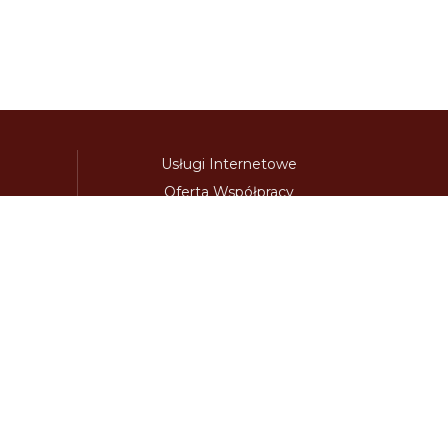
Usługi Internetowe
Oferta Współpracy
awinieta.pl
bulharskadalnice.com
cenawiniety.pl
ky.com
dalnicniznamka.eu
digital-vignette.de
niawinieta.pl
estonskadalnice.com
ewinieta.pl
ieta.pl
lotwawinieta.pl
lotysskadalnice.com
owe.pl
pl-vignette.com
polskadalnice.com
m
slovinskadalnice.com
slowacja-winieta.pl