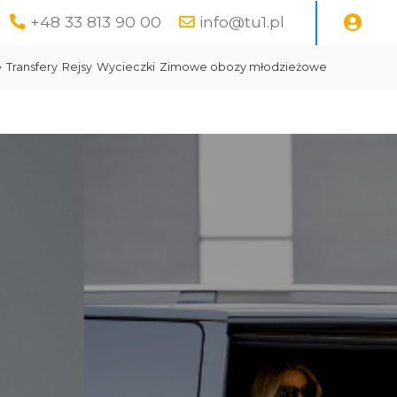
+48 33 813 90 00
info@tu1.pl
e
Transfery
Rejsy
Wycieczki
Zimowe obozy młodzieżowe